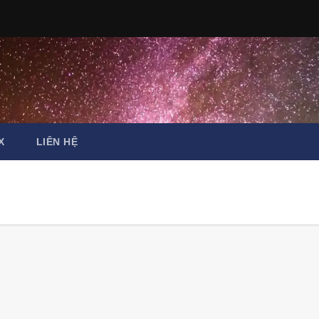
X
LIÊN HỆ