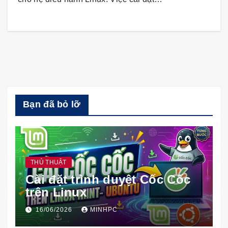
Bạn đã bỏ lỡ
THỦ THUẬT
Cài đặt trình duyệt Cốc Cốc
trên Linux
16/06/2026
MINHPC