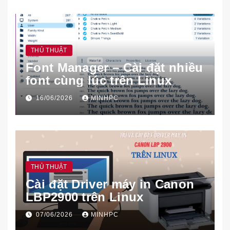
THỦ THUẬT
Font Manager – Cài đặt nhiều
font cùng lúc trên Linux
16/06/2026
MINHPC
THỦ THUẬT
Cài đặt Driver máy in Canon
LBP2900 trên Linux
07/06/2026
MINHPC