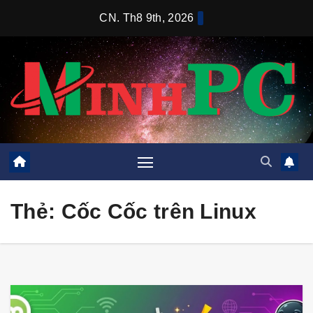
Skip
CN. Th8 9th, 2026
to
content
Thẻ:
Cốc Cốc trên Linux