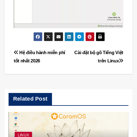
Điều
Hệ điều hành miễn phí
Cài đặt bộ gõ Tiếng Việt
tốt nhất 2026
trên Linux
hướng
bài
viết
Related Post
LINUX