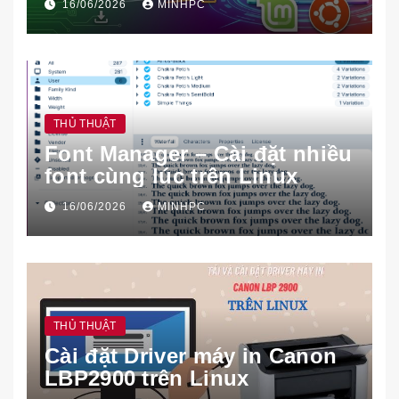
16/06/2026
MINHPC
THỦ THUẬT
Font Manager – Cài đặt nhiều
font cùng lúc trên Linux
16/06/2026
MINHPC
THỦ THUẬT
Cài đặt Driver máy in Canon
LBP2900 trên Linux