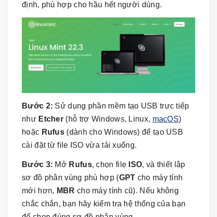
định, phù hợp cho hầu hết người dùng.
Bước 2:
Sử dụng phần mềm tạo USB trực tiếp
như
Etcher
(hỗ trợ Windows, Linux,
macOS
)
hoặc
Rufus
(dành cho Windows) để tạo USB
cài đặt từ file ISO vừa tải xuống.
Bước 3:
Mở
Rufus
, chọn file
ISO
, và thiết lập
sơ đồ phân vùng phù hợp (
GPT
cho máy tính
mới hơn,
MBR
cho máy tính cũ). Nếu không
chắc chắn, bạn hãy kiểm tra hệ thống của bạn
để chọn đúng sơ đồ phân vùng.