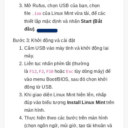
Mở Rufus, chọn USB của bạn, chọn
file
của Linux Mint vừa tải, để các
.iso
thiết lập mặc định và nhấn
Start (Bắt
đầu)
.
Bước 3: Khởi động và cài đặt
Cắm USB vào máy tính và khởi động lại
máy.
Liên tục nhấn phím tắt (thường
là
,
,
hoặc
tùy dòng máy) để
F12
F2
F10
Esc
vào menu Boot/BIOS, sau đó chọn khởi
động từ USB.
Khi giao diện Linux Mint hiện lên, nhấp
đúp vào biểu tượng
Install Linux Mint
trên
màn hình.
Thực hiện theo các bước trên màn hình
(chọn ngôn ngữ, múi giờ, tạo tài khoản và