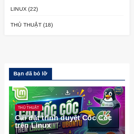
LINUX
(22)
THỦ THUẬT
(18)
Bạn đã bỏ lỡ
THỦ THUẬT
Cài đặt trình duyệt Cốc Cốc
trên Linux