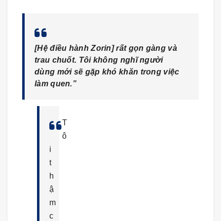
[Hệ điều hành Zorin] rất gọn gàng và
trau chuốt. Tôi không nghĩ người
dùng mới sẽ gặp khó khăn trong việc
làm quen.”
T
ô
i
t
h
ậ
m
c