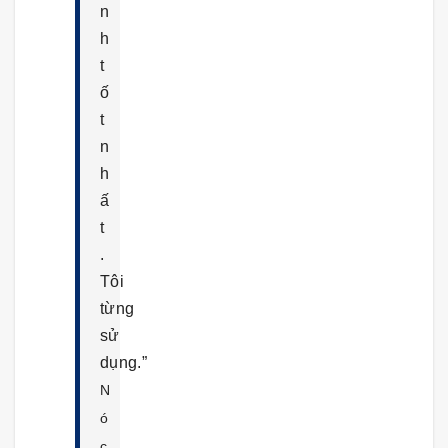
n
h
t
ố
t
n
h
ấ
t
.
Tôi
từng
sử
dụng.”
N
ó
c