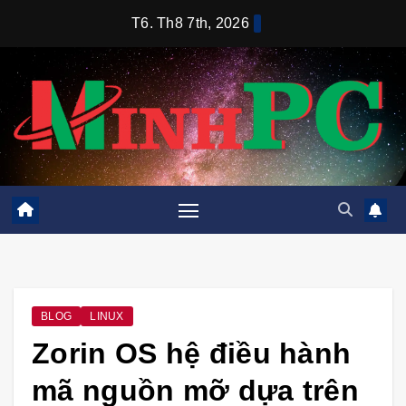
Skip
T6. Th8 7th, 2026
to
content
BLOG
LINUX
Zorin OS hệ điều hành
mã nguồn mỡ dựa trên