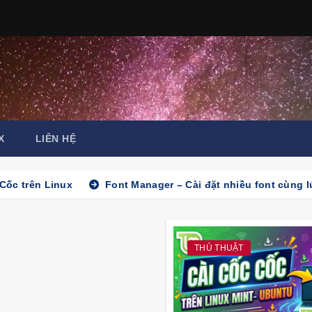
X
LIÊN HỆ
 Cốc trên Linux
Font Manager – Cài đặt nhiều font cùng l
THỦ THUẬT