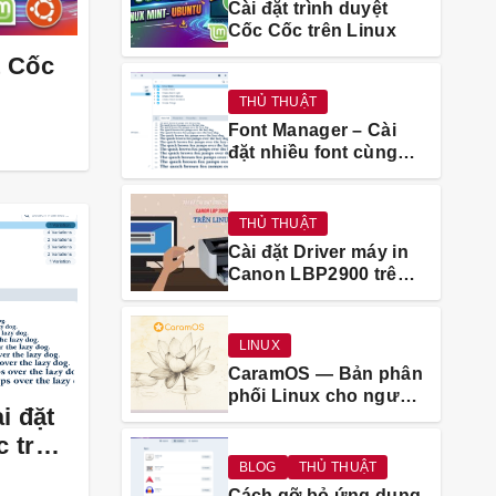
Cài đặt trình duyệt
Cốc Cốc trên Linux
t Cốc
THỦ THUẬT
Font Manager – Cài
đặt nhiều font cùng
lúc trên Linux
THỦ THUẬT
Cài đặt Driver máy in
Canon LBP2900 trên
Linux
LINUX
CaramOS — Bản phân
phối Linux cho người
i đặt
dùng Việt Nam
c trên
BLOG
THỦ THUẬT
Cách gỡ bỏ ứng dụng